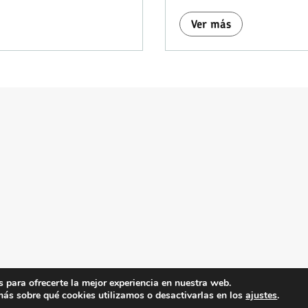
Ver más
 para ofrecerte la mejor experiencia en nuestra web.
Gabinete de Comunicación y Educación 2023
ás sobre qué cookies utilizamos o desactivarlas en los
ajustes
.